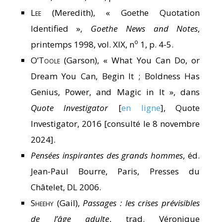
Lee
(Meredith), « Goethe Quotation
Identified »,
Goethe News and Notes
,
o
printemps 1998, vol. XIX, n
1, p. 4-5.
O’Toole
(Garson), « What You Can Do, or
Dream You Can, Begin It ; Boldness Has
Genius, Power, and Magic in It », dans
Quote Investigator
[
en ligne
], Quote
Investigator, 2016 [consulté le 8 novembre
2024].
Pensées inspirantes des grands hommes
, éd.
Jean-Paul Bourre, Paris, Presses du
Châtelet, DL 2006.
Sheehy
(Gail),
Passages : les crises prévisibles
de l’âge adulte
, trad. Véronique