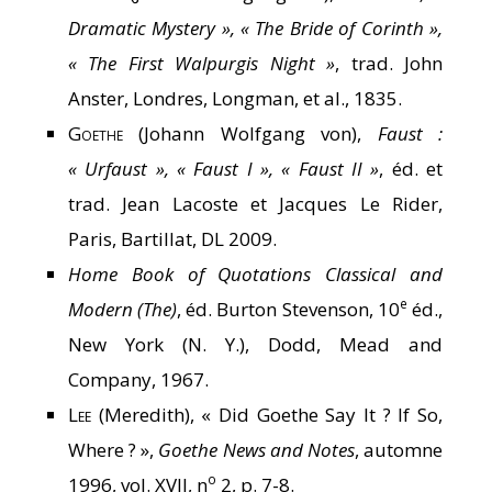
Dramatic Mystery », « The Bride of Corinth »,
« The First Walpurgis Night »
, trad. John
Anster, Londres, Longman, et al., 1835.
Goethe
(Johann Wolfgang von),
Faust :
« Urfaust », « Faust I », « Faust II »
, éd. et
trad. Jean Lacoste et Jacques Le Rider,
Paris, Bartillat, DL 2009.
Home Book of Quotations Classical and
e
Modern (The)
, éd. Burton Stevenson, 10
éd.,
New York (N. Y.), Dodd, Mead and
Company, 1967.
Lee
(Meredith), « Did Goethe Say It ? If So,
Where ? »,
Goethe News and Notes
, automne
o
1996, vol. XVII, n
2, p. 7-8.