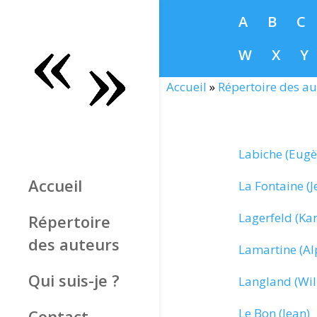
A
B
C
W
X
Y
Accueil
»
Répertoire des au
Labiche (Eugè
Accueil
La Fontaine (J
Lagerfeld (Kar
Répertoire
des auteurs
Lamartine (Al
Qui suis-je ?
Langland (Wil
Le Bon (Jean)
Contact