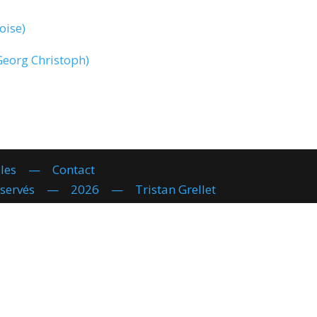
oise)
Georg Christoph)
les
—
Contact
réservés — 2026 — Tristan Grellet