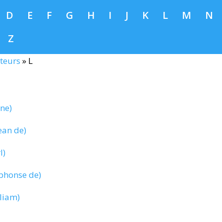
D
E
F
G
H
I
J
K
L
M
N
Z
teurs
»
L
ne)
ean de)
l)
phonse de)
liam)