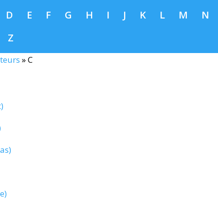
D
E
F
G
H
I
J
K
L
M
N
Z
teurs
»
C
)
)
as)
e)