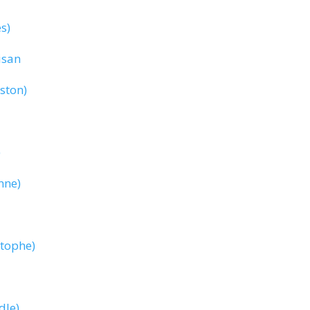
s)
isan
ston)
)
nne)
tophe)
dle)