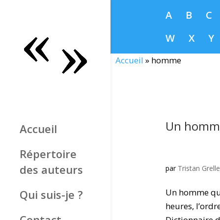
A
B
C
W
X
Y
Accueil
»
homme
Un homme
Accueil
Répertoire
des auteurs
par
Tristan Grelle
Un homme qui 
Qui suis-je ?
heures, l’ord
Contact
Dictionnaire d