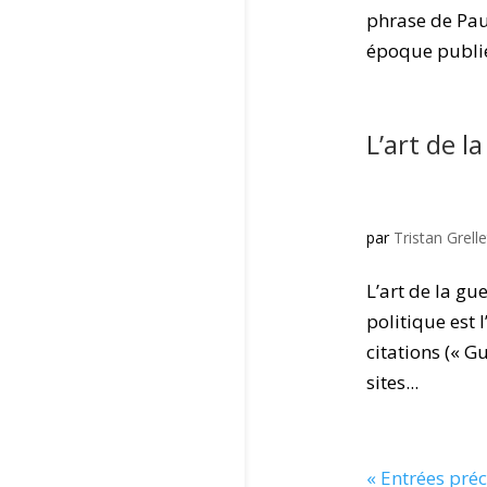
phrase de Paul
époque publié 
L’art de l
par
Tristan Grelle
L’art de la gu
politique est 
citations (« G
sites...
« Entrées pré