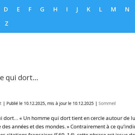
D
E
F
G
H
I
J
K
L
M
N
Z
 qui dort…
t
|
Publié le 10.12.2025, mis à jour le 10.12.2025
|
Sommeil
dort… « Un homme qui dort tient en cercle autour de lui 
re des années et des mondes. » Contrairement à ce qu’indi
es citations françaises (569, 14), cette phrase est issue d