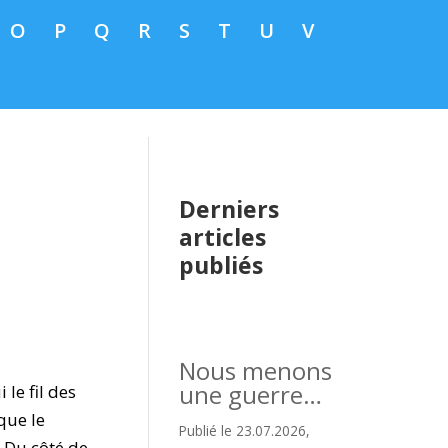
O
P
Q
R
S
T
U
V
Derniers
articles
publiés
Nous menons
une guerre…
le fil des
que le
Publié le 23.07.2026,
e Du côté de