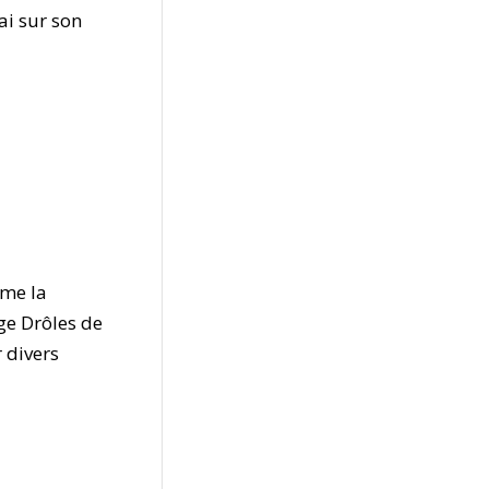
ai sur son
mme la
age Drôles de
r divers