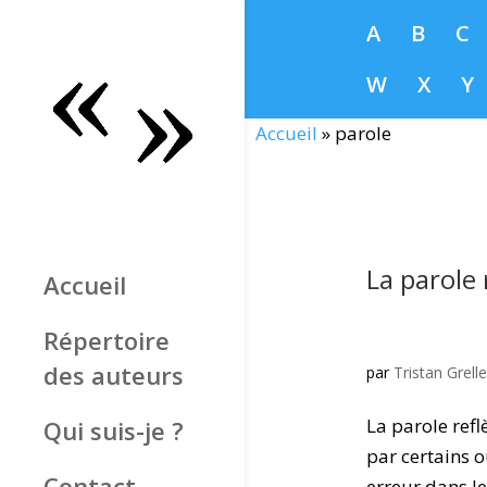
A
B
C
W
X
Y
Accueil
»
parole
La parole 
Accueil
Répertoire
des auteurs
par
Tristan Grelle
La parole refl
Qui suis-je ?
par certains ou
Contact
erreur dans l