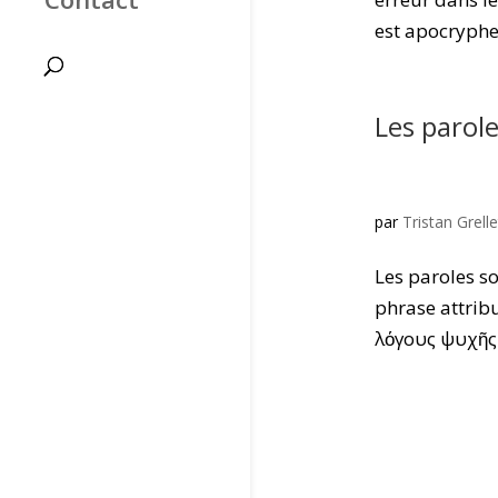
est apocryphe 
Les parole
par
Tristan Grelle
Les paroles so
phrase attribu
λόγους ψυχῆς ἀ