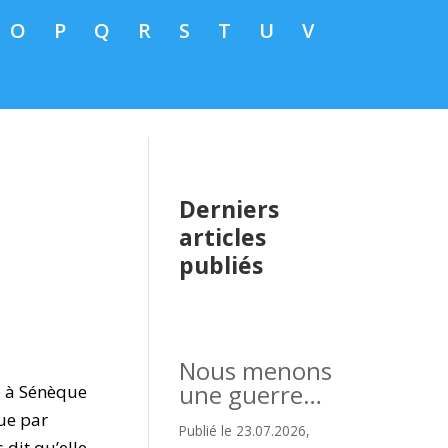
O
P
Q
R
S
T
U
V
Derniers
articles
publiés
Nous menons
une guerre…
ée à Sénèque
tue par
Publié le 23.07.2026,
dit qu’elle