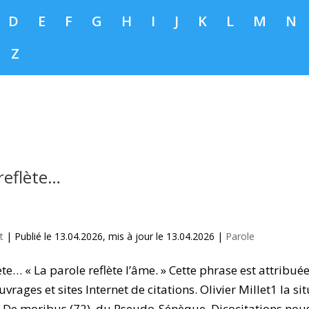
D
E
F
G
H
I
J
K
L
M
N
Z
reflète…
t
|
Publié le 13.04.2026, mis à jour le 13.04.2026
|
Parole
ète… « La parole reflète l’âme. » Cette phrase est attribu
vrages et sites Internet de citations. Olivier Millet1 la si
e De moribus (72), du Pseudo-Sénèque. Dicocitations nous 