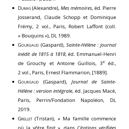
Dumas
(Alexandre),
Mes mémoires
, éd. Pierre
Josserand, Claude Schopp et Dominique
Frémy, 2 vol., Paris, Robert Laffont (coll.
« Bouquins »), DL 1989.
Gourgaud
(Gaspard),
Sainte-Hélène : journal
inédit de 1815 à 1818
, éd. Emmanuel-Henri
e
de Grouchy et Antoine Guillois, 3
éd.,
2 vol., Paris, Ernest Flammarion, [1889].
Gourgaud
(Gaspard),
Journal de Sainte-
Hélène : version intégrale
, éd. Jacques Macé,
Paris, Perrin/Fondation Napoléon, DL
2019.
Grellet
(Tristan), « Ma famille commence
où la vôtre finit », dans
Citations vérifiées