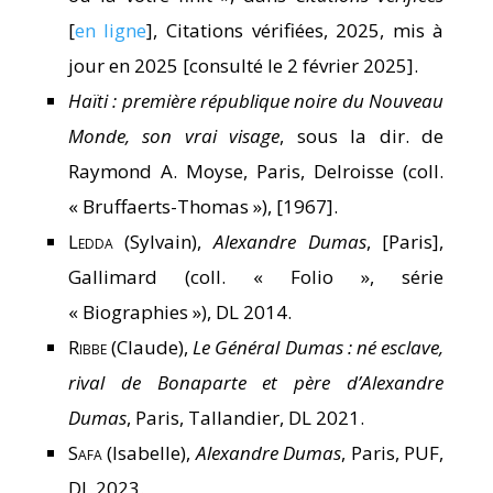
[
en ligne
], Citations vérifiées, 2025, mis à
jour en 2025 [consulté le 2 février 2025].
Haïti : première république noire du Nouveau
Monde, son vrai visage
, sous la dir. de
Raymond A. Moyse, Paris, Delroisse (coll.
« Bruffaerts-Thomas »), [1967].
Ledda
(Sylvain),
Alexandre Dumas
, [Paris],
Gallimard (coll. « Folio », série
« Biographies »), DL 2014.
Ribbe
(Claude),
Le Général Dumas : né esclave,
rival de Bonaparte et père d’Alexandre
Dumas
, Paris, Tallandier, DL 2021.
Safa
(Isabelle),
Alexandre Dumas
, Paris, PUF,
DL 2023.