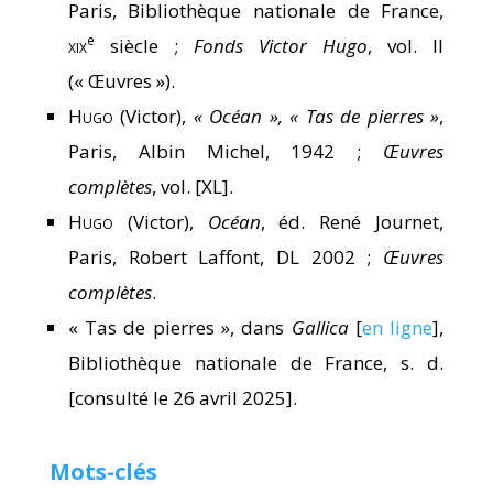
Paris, Bibliothèque nationale de France,
e
xix
siècle ;
Fonds Victor Hugo
, vol. II
(« Œuvres »).
Hugo
(Victor),
« Océan », « Tas de pierres »
,
Paris, Albin Michel, 1942 ;
Œuvres
complètes
, vol. [XL].
Hugo
(Victor),
Océan
, éd. René Journet,
Paris, Robert Laffont, DL 2002 ;
Œuvres
complètes
.
« Tas de pierres », dans
Gallica
[
en ligne
],
Bibliothèque nationale de France, s. d.
[consulté le 26 avril 2025].
Mots-clés