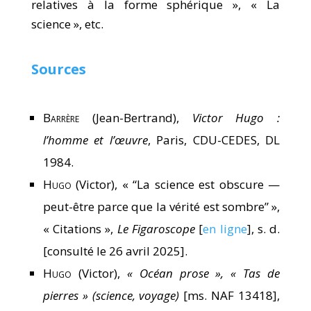
relatives à la forme sphérique », « La
science », etc.
Sources
Barrère
(Jean-Bertrand),
Victor Hugo :
l’homme et l’œuvre
, Paris, CDU-CEDES, DL
1984.
Hugo
(Victor), « “La science est obscure —
peut-être parce que la vérité est sombre” »,
« Citations »,
Le Figaroscope
[
en ligne
], s. d.
[consulté le 26 avril 2025].
Hugo
(Victor),
« Océan prose », « Tas de
pierres » (science, voyage)
[ms. NAF 13418],