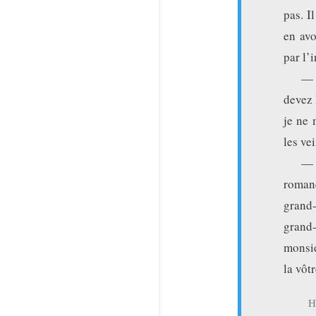
pas. I
en avo
par l’
— M
devez 
je ne 
les ve
— 
romanc
grand-
grand
monsi
la vôtr
H