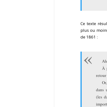
Ce texte résu
plus ou moins
de 1861 :
Al
À 
retour
Or
dans 
(les 
import