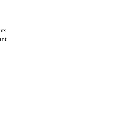
its
ant