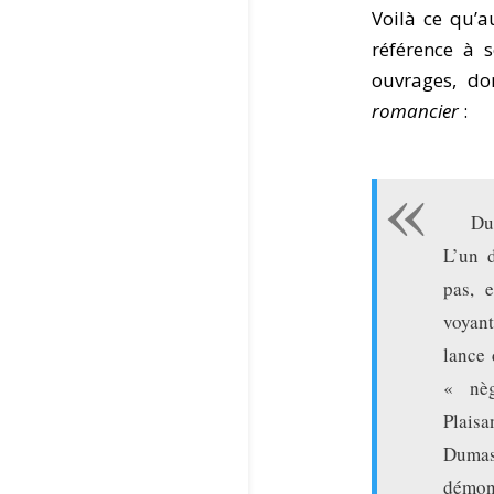
Voilà ce qu’
référence à 
ouvrages, do
romancier
:
Du
L’un 
pas, e
voyant
lance 
« nèg
Plaisa
Dumas
démo