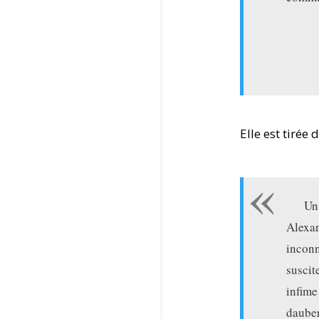
Elle est tirée
Un
Alexa
incon
susci
infime
dauber