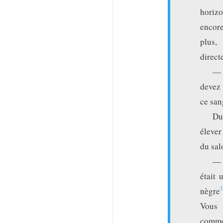
horiz
encore
plus,
direct
— 
devez 
ce san
Du
élever
du sal
— 
était 
1
nègre
Vous
commen