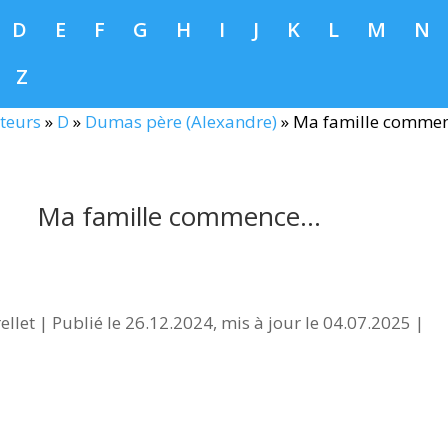
D
E
F
G
H
I
J
K
L
M
N
Z
teurs
»
D
»
Dumas père (Alexandre)
»
Ma famille comme
Ma famille commence…
ellet
|
Publié le 26.12.2024, mis à jour le 04.07.2025
|