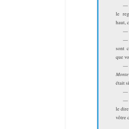
— C
le re
haut, 
— 
— 
sont c
que vo
— 
Monte
était s
— 
— 
le dir
vôtre