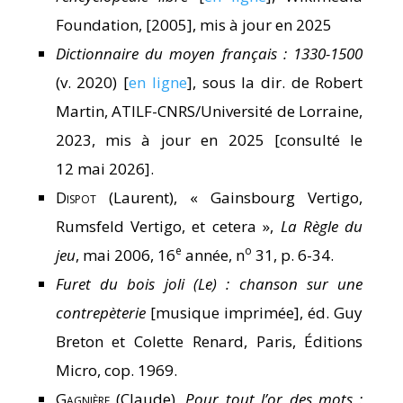
Foundation, [2005], mis à jour en 2025
Dictionnaire du moyen français : 1330-1500
(v. 2020) [
en ligne
], sous la dir. de Robert
Martin, ATILF-CNRS/Université de Lorraine,
2023, mis à jour en 2025 [consulté le
12 mai 2026].
Dispot
(Laurent), « Gainsbourg Vertigo,
Rumsfeld Vertigo, et cetera »,
La Règle du
e
o
jeu
, mai 2006, 16
année, n
31, p. 6-34.
Furet du bois joli (Le) : chanson sur une
contrepèterie
[musique imprimée], éd. Guy
Breton et Colette Renard, Paris, Éditions
Micro, cop. 1969.
Gagnière
(Claude),
Pour tout l’or des mots :