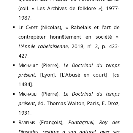
(coll. « Les Archives de folklore »), 1977-
1987.
Le Cadet
(Nicolas), « Rabelais et l’art de
contrepéter honnêtement en société »,
o
L’Année rabelaisienne
, 2018, n
2, p. 423-
427.
Michault
(Pierre),
Le Doctrinal du temps
présent
, [Lyon], [L’Abusé en court], [
ca
1484].
Michault
(Pierre),
Le Doctrinal du temps
présent
, éd. Thomas Walton, Paris, E. Droz,
1931.
Rabelais
(François),
Pantagruel, Roy des
Dipsodes, restitue a son naturel, avec ses