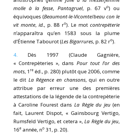
o
molle à la fesse
,
Pantagruel
, p. 67 v
) ou
équivoques (
Beaumont-le-Vicomte
/
beau con le
o
vit monte
,
id.
, p. 88 r
). Le mot
contrepèterie
n’apparaîtra qu’en 1583 sous la plume
o
d’Étienne Tabourot (
Les Bigarrures
, p. 82 r
).
4.
Dès 1997 (Claude Gagnière,
« Contrepèteries », dans
Pour tout l’or des
re
mots
, 1
éd., p. 280) plutôt que 2006, comme
le dit
La Régence en chansons
, qui en outre
attribue par erreur une des premières
attestations de la légende de la contrepèterie
à Caroline Fourest dans
La Règle du jeu
(en
fait, Laurent Dispot, « Gainsbourg Vertigo,
Rumsfeld Vertigo, et cetera »,
La Règle du jeu
,
e
o
16
année, n
31, p. 20).