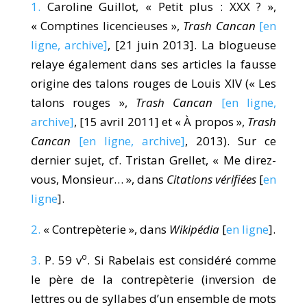
1.
Caroline Guillot, « Petit plus : XXX ? »,
« Comptines licencieuses »,
Trash Cancan
[en
ligne, archive]
, [21 juin 2013]. La blogueuse
relaye également dans ses articles la fausse
origine des talons rouges de Louis XIV (« Les
talons rouges »,
Trash Cancan
[en ligne,
archive]
, [15 avril 2011] et « À propos »,
Trash
Cancan
[en ligne, archive]
, 2013). Sur ce
dernier sujet, cf. Tristan Grellet, « Me direz-
vous, Monsieur… », dans
Citations vérifiées
[
en
ligne
].
2.
« Contrepèterie », dans
Wikipédia
[
en ligne
].
o
3.
P. 59 v
. Si Rabelais est considéré comme
le père de la contrepèterie (inversion de
lettres ou de syllabes d’un ensemble de mots