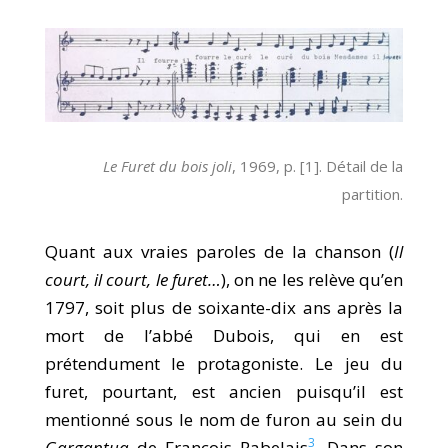
Le Furet du bois joli
, 1969, p. [1]. Détail de la
partition.
Quant aux vraies paroles de la chanson (
Il
court, il court, le furet…
), on ne les relève qu’en
1797, soit plus de soixante-dix ans après la
mort de l’abbé Dubois, qui en est
prétendument le protagoniste. Le jeu du
furet, pourtant, est ancien puisqu’il est
mentionné sous le nom de furon au sein du
3
Gargantua
de François Rabelais
. Dans son