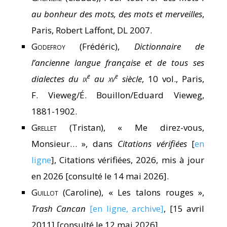
au bonheur des mots, des mots et merveilles
,
Paris, Robert Laffont, DL 2007.
Godefroy
(Frédéric),
Dictionnaire de
l’ancienne langue française et de tous ses
e
e
dialectes du
ix
au
xv
siècle
, 10 vol., Paris,
F. Vieweg/É. Bouillon/Eduard Vieweg,
1881-1902.
Grellet
(Tristan), « Me direz-vous,
Monsieur… », dans
Citations vérifiées
[
en
ligne
], Citations vérifiées, 2026, mis à jour
en 2026 [consulté le 14 mai 2026].
Guillot
(Caroline), « Les talons rouges »,
Trash Cancan
[en ligne, archive]
, [15 avril
2011] [consulté le 12 mai 2026].