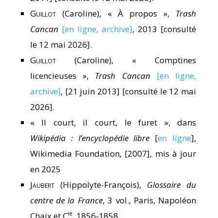
Guillot
(Caroline), « À propos »,
Trash
Cancan
[en ligne, archive]
, 2013 [consulté
le 12 mai 2026].
Guillot
(Caroline), « Comptines
licencieuses »,
Trash Cancan
[en ligne,
archive]
, [21 juin 2013] [consulté le 12 mai
2026].
« Il court, il court, le furet », dans
Wikipédia : l’encyclopédie libre
[
en ligne
],
Wikimedia Foundation, [2007], mis à jour
en 2025
Jaubert
(Hippolyte-François),
Glossaire du
centre de la France
, 3 vol., Paris, Napoléon
ie
Chaix et C
, 1856-1858.