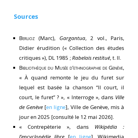
Sources
Berlioz
(Marc),
Gargantua
, 2 vol., Paris,
Didier érudition (« Collection des études
critiques »), DL 1985 ;
Rabelais restitué
, t. II.
Bibliothèque du Musée d’ethnographie de Genève
,
« À quand remonte le jeu du furet sur
lequel est basée la chanson “Il court, il
court, le furet” ? », « Interroge », dans
Ville
de Genève
[
en ligne
], Ville de Genève, mis à
jour en 2025 [consulté le 12 mai 2026].
« Contrepèterie », dans
Wikipédia :
l’encyclopédie libre
[
en ligne
], Wikimedia