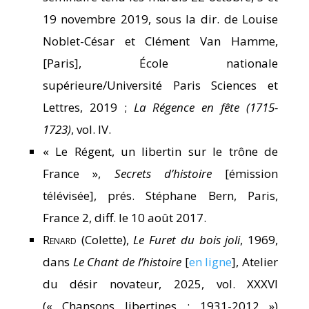
19 novembre 2019, sous la dir. de Louise
Noblet-César et Clément Van Hamme,
[Paris], École nationale
supérieure/Université Paris Sciences et
Lettres, 2019 ;
La Régence en fête (1715-
1723)
, vol. IV.
« Le Régent, un libertin sur le trône de
France »,
Secrets d’histoire
[émission
télévisée], prés. Stéphane Bern, Paris,
France 2, diff. le 10 août 2017.
Renard
(Colette),
Le Furet du bois joli
, 1969,
dans
Le Chant de l’histoire
[
en ligne
], Atelier
du désir novateur, 2025, vol. XXXVI
(« Chansons libertines : 1931-2012 »)