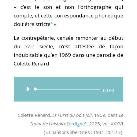
« c’est le son et non l’orthographe qui
compte, et cette correspondance phonétique
2
doit être stricte
».
La contrepèterie, censée remonter au début
e
du
xviii
siècle, n’est attestée de façon
indubitable qu’en 1969 dans une parodie de
Colette Renard.
Lecteur
00:00
audio
Colette Renard,
Le Furet du bois joli
, 1969, dans
Le
Chant de l’histoire
[
en ligne
], 2025, vol. XXXVI
(« Chansons libertines : 1931-2012 »).