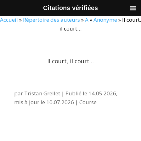
Citations vérifiées
Accueil
»
Répertoire des auteurs
»
A
»
Anonyme
»
Il court,
il court…
Il court, il court…
par
Tristan Grellet
|
Publié le 14.05.2026,
mis à jour le 10.07.2026
|
Course