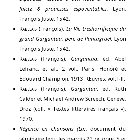
faictz & prouesses espoventables
, Lyon,
François Juste, 1542.
Rabelais
(François),
La Vie treshorrificque du
grand Gargantua, pere de Pantagruel
, Lyon
François Juste, 1542.
Rabelais
(François),
Gargantua
, éd. Abel
Lefranc, et al., 2 vol., Paris, Honoré et
Édouard Champion, 1913 ; Œuvres, vol. I-II.
Rabelais
(François),
Gargantua
, éd. Ruth
Calder et Michael Andrew Screech, Genève,
Droz (coll. « Textes littéraires français »),
1970.
Régence en chansons (La)
, document du
séminaire tenu les mardis 22 octobre, 5 et