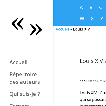
A
B
C
W
X
Y
Accueil
»
Louis XIV
Louis XIV 
Accueil
Répertoire
des auteurs
par
Tristan Grelle
Louis XIV s’ét
Qui suis-je ?
qui se passait
Contact
le commerce d