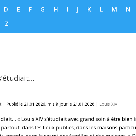
D
E
F
G
H
I
J
K
L
M
N
Z
s’étudiait…
t
|
Publié le 21.01.2026, mis à jour le 21.01.2026
|
Louis XIV
udiait… « Louis XIV s’étudiait avec grand soin à être bien
 partout, dans les lieux publics, dans les maisons particu
u monde, dans le secret des familles et des maisons. » O