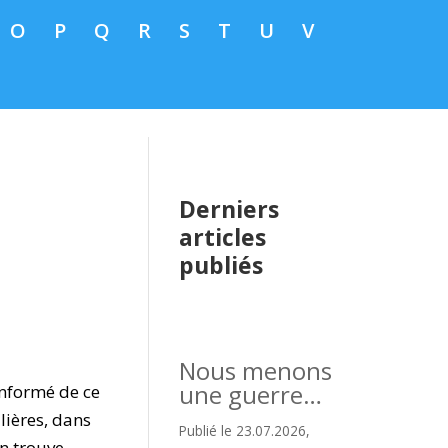
O
P
Q
R
S
T
U
V
Derniers
articles
publiés
Nous menons
une guerre…
 informé de ce
lières, dans
Publié le 23.07.2026,
n trouve