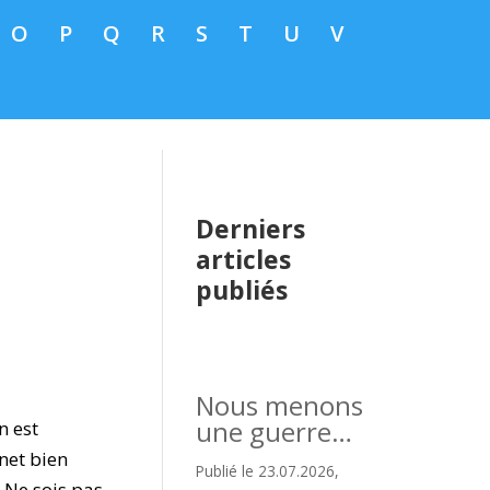
O
P
Q
R
S
T
U
V
Derniers
articles
publiés
Nous menons
une guerre…
n est
net bien
Publié le 23.07.2026,
« Ne sois pas