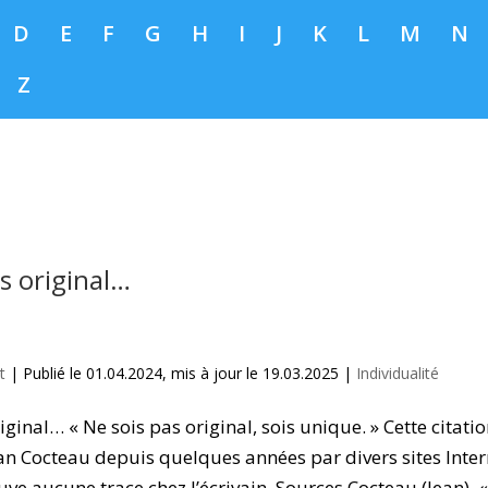
D
E
F
G
H
I
J
K
L
M
N
Z
s original…
t
|
Publié le 01.04.2024, mis à jour le 19.03.2025
|
Individualité
iginal… « Ne sois pas original, sois unique. » Cette citatio
ean Cocteau depuis quelques années par divers sites Inter
uve aucune trace chez l’écrivain. Sources Cocteau (Jean), 