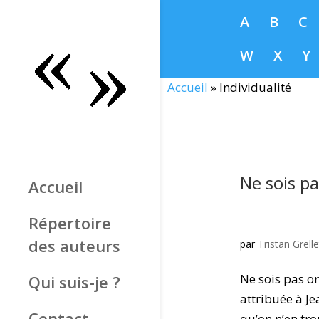
A
B
C
W
X
Y
Accueil
»
Individualité
Ne sois pa
Accueil
Répertoire
des auteurs
par
Tristan Grelle
Ne sois pas or
Qui suis-je ?
attribuée à J
Contact
qu’on n’en tro