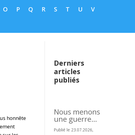
O
P
Q
R
S
T
U
V
Derniers
articles
publiés
Nous menons
une guerre…
lus honnête
alement
Publié le 23.07.2026,
 sur les