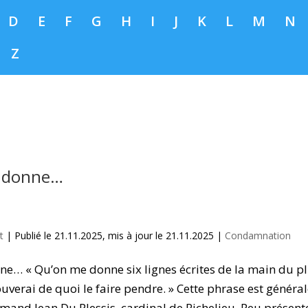
D
E
F
G
H
I
J
K
L
M
N
Z
 donne…
t
|
Publié le 21.11.2025, mis à jour le 21.11.2025
|
Condamnation
e… « Qu’on me donne six lignes écrites de la main du p
uverai de quoi le faire pendre. » Cette phrase est génér
mand Jean Du Plessis, cardinal de Richelieu. Peu présente