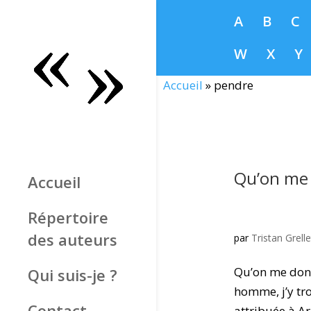
A
B
C
W
X
Y
Accueil
»
pendre
Qu’on me
Accueil
Répertoire
des auteurs
par
Tristan Grelle
Qu’on me donn
Qui suis-je ?
homme, j’y tro
Contact
attribuée à Ar