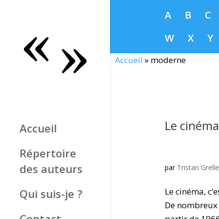
A
B
C
W
X
Y
Accueil
»
moderne
Le cinéma
Accueil
Répertoire
des auteurs
par
Tristan Grelle
Le cinéma, c’e
Qui suis-je ?
De nombreux si
Contact
partir de 1966