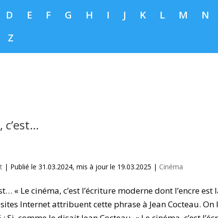
D
E
F
G
H
I
J
K
L
M
N
Z
, c’est…
t
|
Publié le 31.03.2024, mis à jour le 19.03.2025
|
Cinéma
st… « Le cinéma, c’est l’écriture moderne dont l’encre est l
tes Internet attribuent cette phrase à Jean Cocteau. On l
 : Si, comme le disait Jean Cocteau, « Le cinéma, c’est l’éc