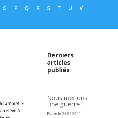
O
P
Q
R
S
T
U
V
Derniers
articles
publiés
Nous menons
une guerre…
a lumière. »
a relève à
Publié le 23.07.2026,
riture