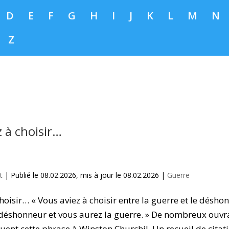
D
E
F
G
H
I
J
K
L
M
N
Z
 à choisir…
t
|
Publié le 08.02.2026, mis à jour le 08.02.2026
|
Guerre
hoisir… « Vous aviez à choisir entre la guerre et le désho
e déshonneur et vous aurez la guerre. » De nombreux ouvra
buent cette phrase à Winston Churchil. Un recueil de citat