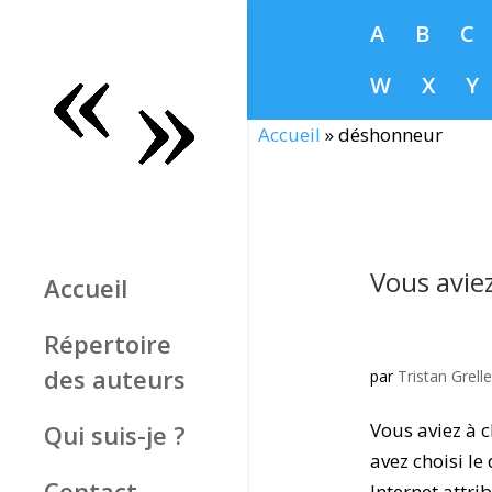
A
B
C
W
X
Y
Accueil
»
déshonneur
Vous aviez
Accueil
Répertoire
des auteurs
par
Tristan Grelle
Vous aviez à c
Qui suis-je ?
avez choisi l
Contact
Internet attri