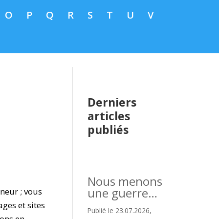
O
P
Q
R
S
T
U
V
Derniers
articles
publiés
Nous menons
une guerre…
nneur ; vous
ges et sites
Publié le 23.07.2026,
ions en