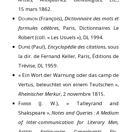
15 mars 1862.
Dournon
(François),
Dictionnaire des mots et
formules célèbres
, Paris, Dictionnaires Le
Robert (coll. « Les Usuels »), DL 1994.
Dupré
(Paul),
Encyclopédie des citations
, sous
la dir. de Fernand Keller, Paris, Éditions de
Trévise, DL 1959.
« Ein Wort der Warnung oder das camp de
Vertus, beleuchtet von einem Teutschen »,
Rheinischer Merkur
, 2 novembre 1815.
Farrer
(J. W.), « Talleyrand and
Shakspeare »,
Notes and Queries : A Medium
of Inter-communication for Literary Men,
Artists, Antiquaries, Genealogists, Etc.
,