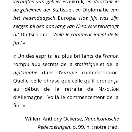
vernuften van geheel
Frankrijk
, en doorzult in
de geheimen der
Statistiek
en
Diplomatie
van
het hedendaagsch
Europa
. Hoe fijn was zijn
zeggen bij den aanvang van
Napoleons
terugtogt
uit
Duitschland
: Voilà le commencement de la
fin !
»
« Un des esprits les plus brillants de
France
,
rompu aux secrets de la
statistique
et de la
diplomatie
dans l’
Europe
contemporaine.
Quelle belle phrase que celle qu’il prononça
au début de la retraite de
Napoléon
d’Allemagne : Voilà le commencement de la
fin ! »
Willem Anthony Ockerse,
Napoleóntische
Redevoeringen
, p. 99, n. ; notre trad.