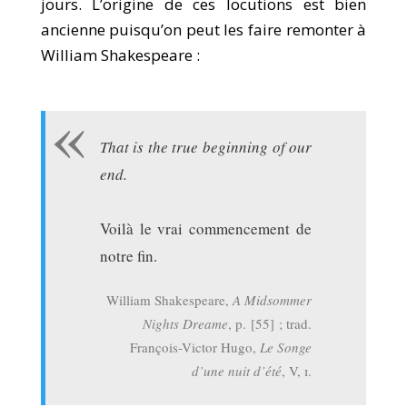
jours. L’origine de ces locutions est bien
ancienne puisqu’on peut les faire remonter à
William Shakespeare :
That is the true beginning of our
end.
Voilà le vrai commencement de
notre fin.
William Shakespeare,
A Midsommer
Nights Dreame
, p. [55] ; trad.
François-Victor Hugo,
Le Songe
d’une nuit d’été
, V,
i
.