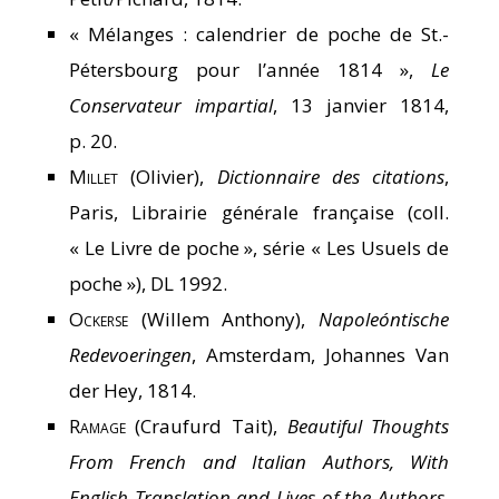
« Mélanges : calendrier de poche de St.-
Pétersbourg pour l’année 1814 »,
Le
Conservateur impartial
, 13 janvier 1814,
p. 20.
Millet
(Olivier),
Dictionnaire des citations
,
Paris, Librairie générale française (coll.
« Le Livre de poche », série « Les Usuels de
poche »), DL 1992.
Ockerse
(Willem Anthony),
Napoleóntische
Redevoeringen
, Amsterdam, Johannes Van
der Hey, 1814.
Ramage
(Craufurd Tait),
Beautiful Thoughts
From French and Italian Authors, With
English Translation and Lives of the Authors,