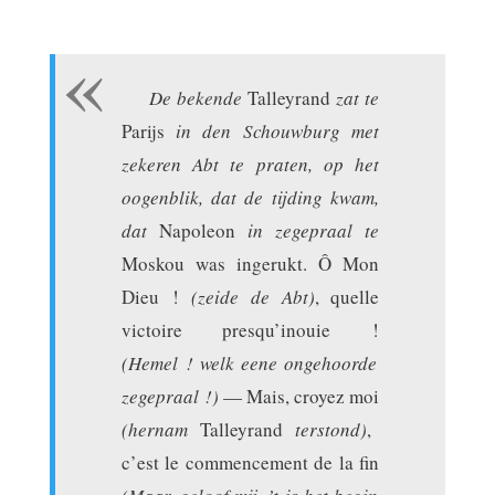
De bekende
Talleyrand
zat te
Parijs
in den Schouwburg met
zekeren Abt te praten, op het
oogenblik, dat de tijding kwam,
dat
Napoleon
in zegepraal te
Moskou was ingerukt. Ô Mon
Dieu !
(zeide de Abt)
, quelle
victoire presqu’inouie !
(Hemel ! welk eene ongehoorde
zegepraal !)
— Mais, croyez moi
(hernam
Talleyrand
terstond)
,
c’est le commencement de la fin