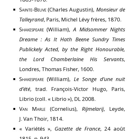
Sainte-Beuve
(Charles Augustin),
Monsieur de
Talleyrand
, Paris, Michel Lévy frères, 1870.
Shakespeare
(William),
A Midsommer Nights
Dreame : As It Hath Beene Sundry Times
Publickely Acted, by the Right Honourable,
the Lord Chamberlaine His Servants
,
Londres, Thomas Fisher, 1600.
Shakespeare
(William),
Le Songe d’une nuit
d’été
, trad. François-Victor Hugo, Paris,
Librio (coll. « Librio »), DL 2008.
Van Marle
(Cornelius),
Rijmelarij
, Leyde,
J. Van Thoir, 1814.
« Variétés »,
Gazette de France
, 24 août
1815, p. 943.