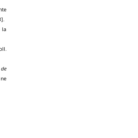
nte
].
 la
ll.
 de
ine