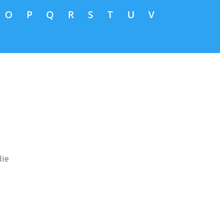
O
P
Q
R
S
T
U
V
lie