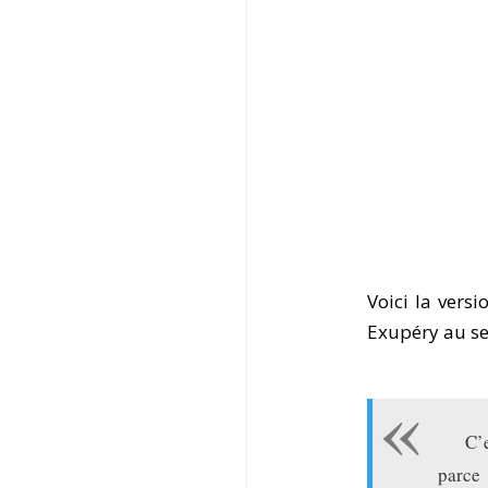
Voici la vers
Exupéry au s
C’
parc