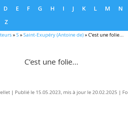
D
E
F
G
H
I
J
K
L
M
N
Z
teurs
»
S
»
Saint-Exupéry (Antoine de)
»
C’est une folie…
C’est une folie…
ellet
|
Publié le 15.05.2023, mis à jour le 20.02.2025
|
Fo