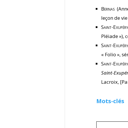
Bernas
(Anne
leçon de vie
Saint-Exupér
Pléiade »), 
Saint-Exupér
« Folio », sé
Saint-Exupér
Saint-Exupér
Lacroix, [Pa
Mots-clés