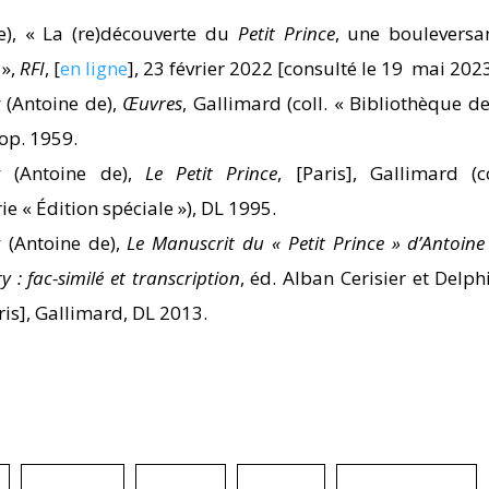
), « La (re)découverte du
Petit Prince
, une bouleversa
 »,
RFI
, [
en ligne
], 23 février 2022 [consulté le 19 mai 2023
y
(Antoine de),
Œuvres
, Gallimard (coll. « Bibliothèque de
cop. 1959.
y
(Antoine de),
Le Petit Prince
, [Paris], Gallimard (co
rie « Édition spéciale »), DL 1995.
y
(Antoine de),
Le Manuscrit du « Petit Prince » d’Antoine
y : fac-similé et transcription
, éd. Alban Cerisier et Delph
ris], Gallimard, DL 2013.