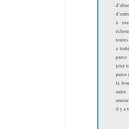
d’aban
d’entr
à tou
échou
toutes
a trah
parce 
jeter 
parce 
la bon
autre
amour,
il y a