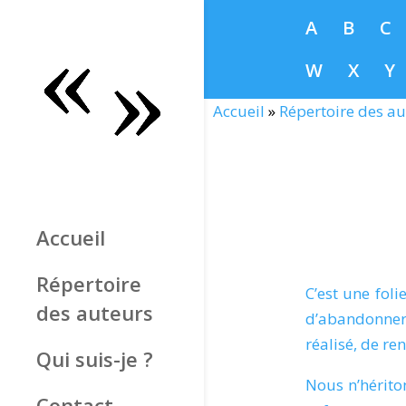
A
B
C
W
X
Y
Accueil
»
Répertoire des au
Accueil
Répertoire
C’est une fol
des auteurs
d’abandonner
réalisé, de re
Qui suis-je ?
Nous n’hérito
Contact