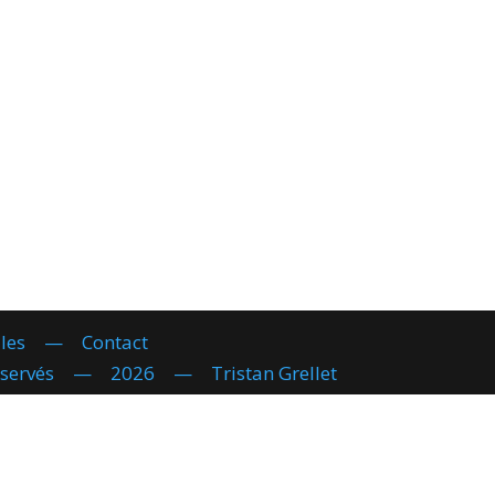
les
—
Contact
réservés — 2026 — Tristan Grellet