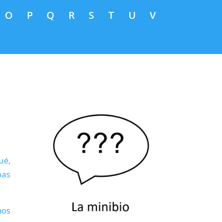
O
P
Q
R
S
T
U
V
ué,
pas
nos