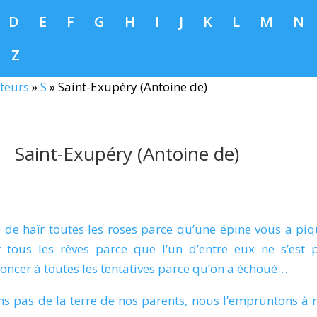
D
E
F
G
H
I
J
K
L
M
N
Z
teurs
»
S
»
Saint-Exupéry (Antoine de)
Saint-Exupéry (Antoine de)
ie de haïr toutes les roses parce qu’une épine vous a piq
 tous les rêves parce que l’un d’entre eux ne s’est 
noncer à toutes les tentatives parce qu’on a échoué…
ns pas de la terre de nos parents, nous l’empruntons à 