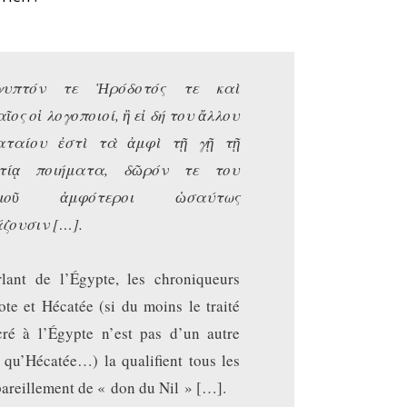
ἴγυπτόν τε Ἡρόδοτός τε καὶ
ῖος οἱ λογοποιοί, ἢ εἰ δή του ἄλλου
αταίου ἐστὶ τὰ ἀμφὶ τῇ γῇ τῇ
πτίᾳ ποιήματα, δῶρόν τε του
αμοῦ ἀμφότεροι ὡσαύτως
ζουσιν […].
rlant de l’Égypte, les chroniqueurs
te et Hécatée (si du moins le traité
cré à l’Égypte n’est pas d’un autre
 qu’Hécatée…) la qualifient tous les
areillement de « don du Nil » […].