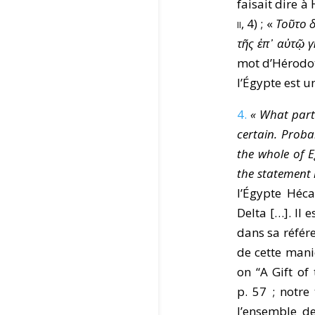
faisait dire à
ii
, 4) ; «
Τοῦτο δ
τῆς ἐπ᾿ αὐτῷ γ
mot d’Hérodote
l’Égypte est u
4.
« What part
certain. Proba
the whole of E
the statement 
l’Égypte Héca
Delta […]. Il 
dans sa référe
de cette mani
on “A Gift of 
p. 57 ; notre
l’ensemble de