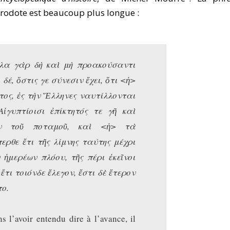
érodote est beaucoup plus longue :
λα γὰρ δὴ καὶ μὴ προακούσαντι
 δέ, ὅστις γε σύνεσιν ἔχει, ὅτι <ἡ>
τος, ἐς τὴν Ἕλληνες ναυτίλλονται
Αἰγυπτίοισι ἐπίκτητός τε γῆ καὶ
ν τοῦ ποταμοῦ, καὶ <ἡ> τὰ
ερθε ἔτι τῆς λίμνης ταύτης μέχρι
 ἡμερέων πλόου, τῆς πέρι ἐκεῖνοι
 ἔτι τοιόνδε ἔλεγον, ἔστι δὲ ἕτερον
το.
ns l’avoir entendu dire à l’avance, il