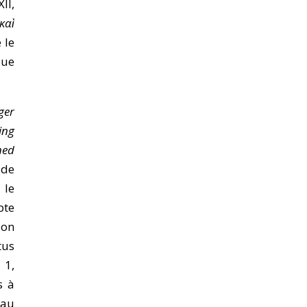
XII,
καὶ
 le
que
ger
ing
ned
 de
 le
pte
ion
tus
o
1,
s à
 au