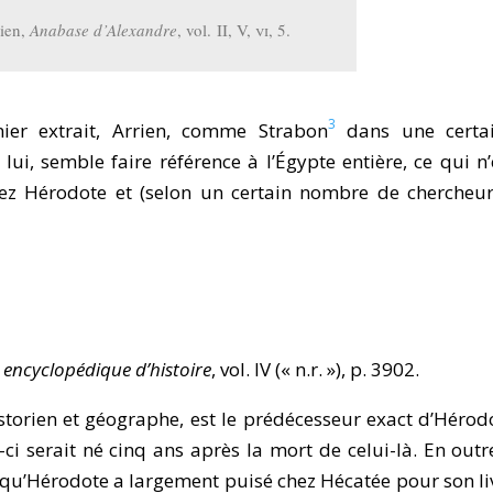
ien,
Anabase d’Alexandre
, vol. II, V,
vi
, 5.
3
ier extrait, Arrien, comme Strabon
dans une certa
lui, semble faire référence à l’Égypte entière, ce qui n’
hez Hérodote et (selon un certain nombre de chercheu
 encyclopédique d’histoire
, vol. IV (« n.r. »), p. 3902.
storien et géographe, est le prédécesseur exact d’Hérod
ci serait né cinq ans après la mort de celui-là. En outre
qu’Hérodote a largement puisé chez Hécatée pour son li