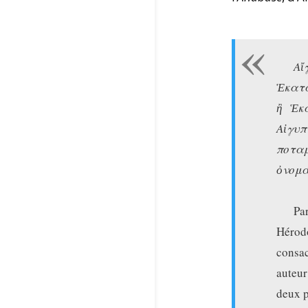
Α
Ἑκατα
ἢ Ἑκ
Αἰγυ
ποτ
ὀνομά
Pa
Hérodo
consa
auteur
deux p