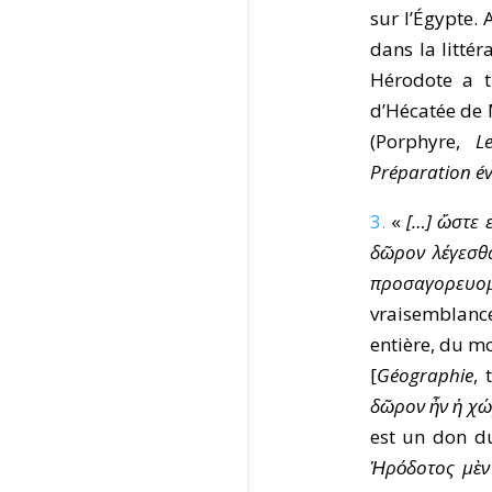
sur l’Égypte.
dans la littér
Hérodote a t
d’Hécatée de M
(Porphyre,
L
Préparation é
3.
«
[…] ὥστε 
δῶρον λέγεσθα
προσαγορευομ
vraisemblance
entière, du mo
[
Géographie
, 
δῶρον ἦν ἡ χώ
est un don du
Ἡρόδοτος μὲν 