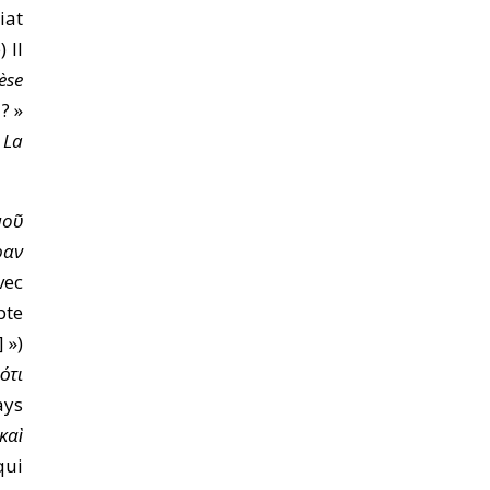
iat
 II
èse
? »
,
La
μοῦ
ραν
vec
pte
 »)
ότι
ays
καὶ
qui