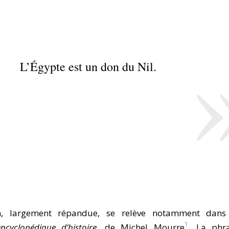
L’Égypte est un don du Nil.
on, largement répandue, se relève notamment dans
1
ncyclopédique d’histoire
, de Michel Mourre
. La phr