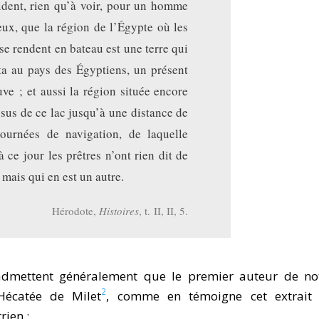
ident, rien qu’à voir, pour un homme
eux, que la région de l’Égypte où les
se rendent en bateau est une terre qui
ta au pays des Égyptiens, un présent
uve ; et aussi la région située encore
sus de ce lac jusqu’à une distance de
journées de navigation, de laquelle
à ce jour les prêtres n’ont rien dit de
, mais qui en est un autre.
Hérodote,
Histoires
, t. II, II, 5.
admettent généralement que le premier auteur de no
2
 Hécatée de Milet
, comme en témoigne cet extrait
rrien :