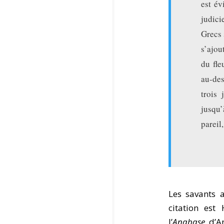
est év
judici
Grecs 
s’ajou
du fle
au-des
trois 
jusqu’
pareil
Les savants 
citation est
l’
Anabase
, d’A