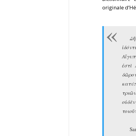
originale d’H
Δῆ
ἰδόντι
Αἴγυπ
ἐστὶ 
δῶρο
κατύπ
τριῶν
οὐδὲν
τοιοῦ
Sa