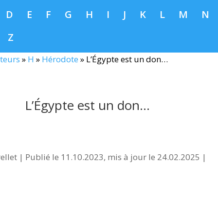
D
E
F
G
H
I
J
K
L
M
N
Z
teurs
»
H
»
Hérodote
»
L’Égypte est un don…
L’Égypte est un don…
ellet
|
Publié le 11.10.2023, mis à jour le 24.02.2025
|