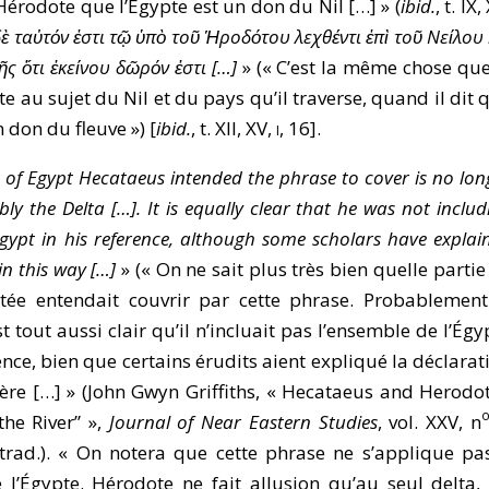
 Hérodote que l’Égypte est un don du Nil […] » (
ibid.
, t. IX, 
ὲ ταὐτόν ἐστι τῷ ὑπὸ τοῦ Ἡροδότου λεχθέντι ἐπὶ τοῦ Νείλου 
ῆς ὅτι ἐκείνου δῶρόν ἐστι […]
» (« C’est la même chose que
 au sujet du Nil et du pays qu’il traverse, quand il dit 
n don du fleuve ») [
ibid.
, t. XII, XV,
i
, 16].
 of Egypt Hecataeus intended the phrase to cover is no lon
bly the Delta […]. It is equally clear that he was not includ
gypt in his reference, although some scholars have explai
in this way […]
» (« On ne sait plus très bien quelle partie
tée entendait couvrir par cette phrase. Probablement
est tout aussi clair qu’il n’incluait pas l’ensemble de l’Égy
nce, bien que certains érudits aient expliqué la déclarat
ère […] » (John Gwyn Griffiths, « Hecataeus and Herodo
the River” »,
Journal of Near Eastern Studies
, vol. XXV, n
 trad.). « On notera que cette phrase ne s’applique pa
 l’Égypte. Hérodote ne fait allusion qu’au seul delta,