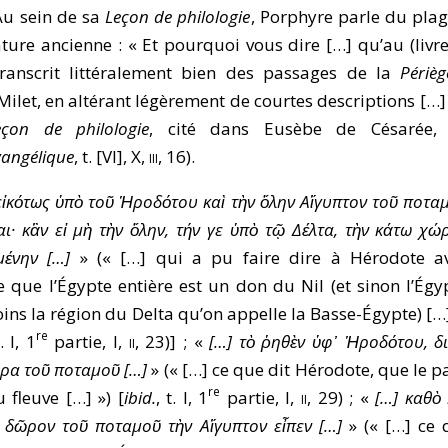
 Au sein de sa
Leçon de philologie
, Porphyre parle du plag
ature ancienne : « Et pourquoi vous dire […] qu’au (livre)
ranscrit littéralement bien des passages de la
Périèg
ilet, en altérant légèrement de courtes descriptions […] 
eçon de philologie
, cité dans Eusèbe de Césarée
vangélique
, t. [VI], X,
iii
, 16).
εἰκότως ὑπὸ τοῦ Ἡροδότου καὶ τὴν ὅλην Αἴγυπτον τοῦ ποτα
ι· κἂν εἰ μὴ τὴν ὅλην, τήν γε ὑπὸ τῷ Δέλτα, τὴν κάτω χώ
ένην […]
» (« […] qui a pu faire dire à Hérodote a
 que l’Égypte entière est un don du Nil (et sinon l’Égy
ins la région du Delta qu’on appelle la Basse-Égypte) […]
re
t. I, 1
partie, I,
ii
, 23)] ; «
[…] τὸ ῥηθὲν ὑφ᾿ Ἡροδότου, δι
ρα τοῦ ποταμοῦ […]
» (« […] ce que dit Hérodote, que le p
re
 fleuve […] ») [
ibid.
, t. I, 1
partie, I,
ii
, 29) ; «
[…] καθὸ 
δῶρον τοῦ ποταμοῦ τὴν Αἴγυπτον εἶπεν […]
» (« […] ce 