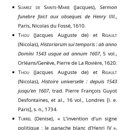
Suarez de Sainte-Marie
(Jacques),
Sermon
funebre faict aux obseques de Henry IIII.
,
Paris, Nicolas du Fossé, 1610.
Thou
(Jacques Auguste de) et
Rigault
(Nicolas),
Historiarum sui temporis : ab anno
Domini 1543 usque ad annum 1607
, 5 vol.,
Orléans/Genève, Pierre de La Rovière, 1620.
Thou
(Jacques Auguste de) et
Rigault
(Nicolas),
Histoire universelle : depuis 1543
jusqu’en 1607
, trad. Pierre François Guyot
Desfontaines, et al., 16 vol., Londres [i. e.
Paris], s. n., 1734.
Turrel
(Denise), « L’invention d’un signe
politique : le panache blanc d’Henri IV »,