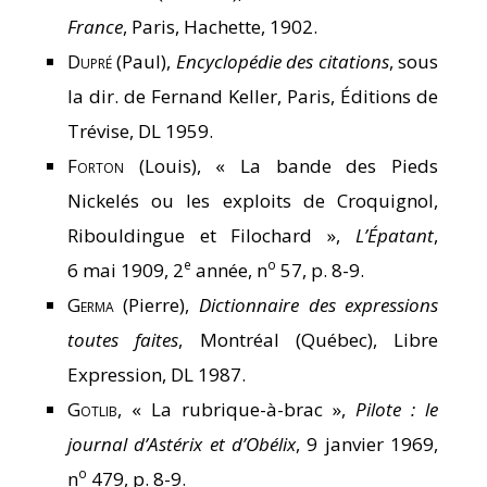
France
, Paris, Hachette, 1902.
Dupré
(Paul),
Encyclopédie des citations
, sous
la dir. de Fernand Keller, Paris, Éditions de
Trévise, DL 1959.
Forton
(Louis), « La bande des Pieds
Nickelés ou les exploits de Croquignol,
Ribouldingue et Filochard »,
L’Épatant
,
e
o
6 mai 1909, 2
année, n
57, p. 8-9.
Germa
(Pierre),
Dictionnaire des expressions
toutes faites
, Montréal (Québec), Libre
Expression, DL 1987.
Gotlib
, « La rubrique-à-brac »,
Pilote : le
journal d’Astérix et d’Obélix
, 9 janvier 1969,
o
n
479, p. 8-9.