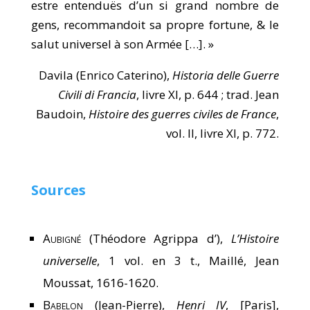
estre entenduës d’un si grand nombre de
gens, recommandoit sa propre fortune, & le
salut universel à son Armée […]. »
Davila (Enrico Caterino),
Historia delle Guerre
Civili di Francia
, livre XI, p. 644 ; trad. Jean
Baudoin,
Histoire des guerres civiles de France
,
vol. II, livre XI, p. 772.
Sources
Aubigné
(Théodore Agrippa d’),
L’Histoire
universelle
, 1 vol. en 3 t., Maillé, Jean
Moussat, 1616-1620.
Babelon
(Jean-Pierre),
Henri IV
, [Paris],