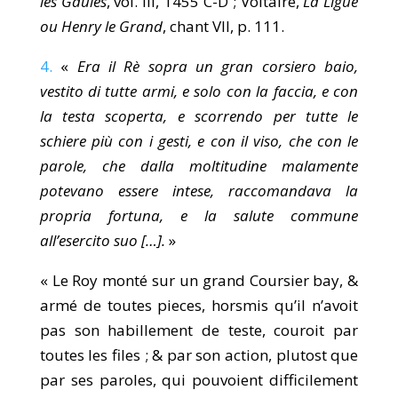
les Gaules
, vol. III, 1455 C-D ; Voltaire,
La Ligue
ou Henry le Grand
, chant VII, p. 111.
4.
«
Era il Rè sopra un gran corsiero baio,
vestito di tutte armi, e solo con la faccia, e con
la testa scoperta, e scorrendo per tutte le
schiere più con i gesti, e con il viso, che con le
parole, che dalla moltitudine malamente
potevano essere intese, raccomandava la
propria fortuna, e la salute commune
all’esercito suo […].
»
« Le Roy monté sur un grand Coursier bay, &
armé de toutes pieces, horsmis qu’il n’avoit
pas son habillement de teste, couroit par
toutes les files ; & par son action, plutost que
par ses paroles, qui pouvoient difficilement