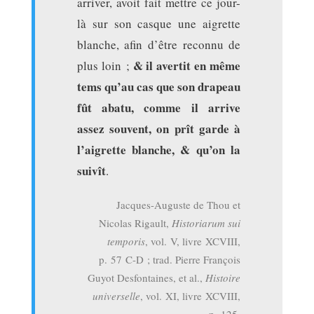
arriver, avoit fait mettre ce jour-
là sur son casque une aigrette
blanche, afin d’être reconnu de
& il avertit en même
plus loin ;
tems qu’au cas que son drapeau
fût abatu, comme il arrive
assez souvent, on prît garde à
l’aigrette blanche, & qu’on la
suivît
.
Jacques-Auguste de Thou et
Nicolas Rigault,
Historiarum sui
temporis
, vol. V, livre XCVIII,
p. 57 C-D ; trad. Pierre François
Guyot Desfontaines, et al.,
Histoire
universelle
, vol. XI, livre XCVIII,