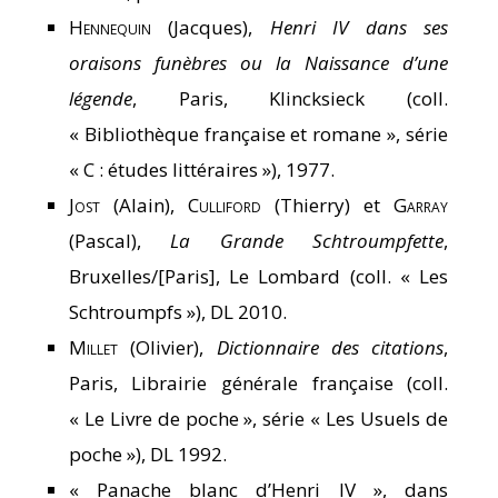
Hennequin
(Jacques),
Henri IV dans ses
oraisons funèbres ou la Naissance d’une
légende
, Paris, Klincksieck (coll.
« Bibliothèque française et romane », série
« C : études littéraires »), 1977.
Jost
(Alain),
Culliford
(Thierry) et
Garray
(Pascal),
La Grande Schtroumpfette
,
Bruxelles/[Paris], Le Lombard (coll. « Les
Schtroumpfs »), DL 2010.
Millet
(Olivier),
Dictionnaire des citations
,
Paris, Librairie générale française (coll.
« Le Livre de poche », série « Les Usuels de
poche »), DL 1992.
« Panache blanc d’Henri IV », dans