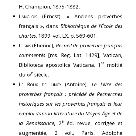
H. Champion, 1875-1882.
Langlois
(Ernest), « Anciens proverbes
français », dans
Bibliothèque de l’École des
chartes
, 1899, vol. LX, p. 569-601.
Legris
(Étienne),
Recueil de proverbes français
commentés
[ms. Reg. Lat. 1429], Vatican,
re
Biblioteca apostolica Vaticana, 1
moitié
e
du
xv
siècle.
Le Roux de Lincy
(Antoine),
Le Livre des
proverbes français : précédé de Recherches
historiques sur les proverbes français et leur
emploi dans la littérature du Moyen Âge et de
e
la Renaissance
, 2
éd. revue, corrigée et
augmentée, 2 vol., Paris, Adolphe