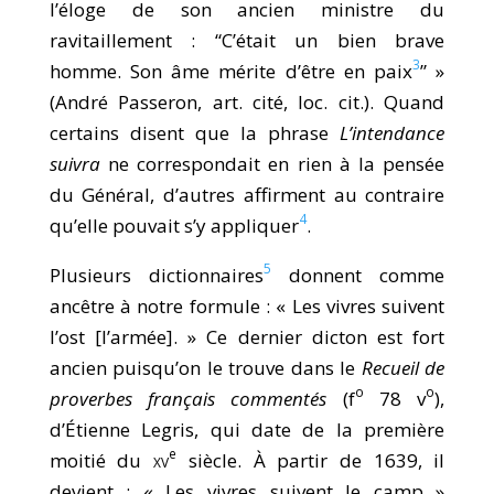
l’éloge de son ancien ministre du
ravitaillement : “C’était un bien brave
3
homme. Son âme mérite d’être en paix
” »
(André Passeron, art. cité, loc. cit.). Quand
certains disent que la phrase
L’intendance
suivra
ne correspondait en rien à la pensée
du Général, d’autres affirment au contraire
4
qu’elle pouvait s’y appliquer
.
5
Plusieurs dictionnaires
donnent comme
ancêtre à notre formule : « Les vivres suivent
l’ost [l’armée]. » Ce dernier dicton est fort
ancien puisqu’on le trouve dans le
Recueil de
o
o
proverbes français commentés
(f
78 v
),
d’Étienne Legris, qui date de la première
e
moitié du
xv
siècle. À partir de 1639, il
devient : « Les vivres suivent le camp »