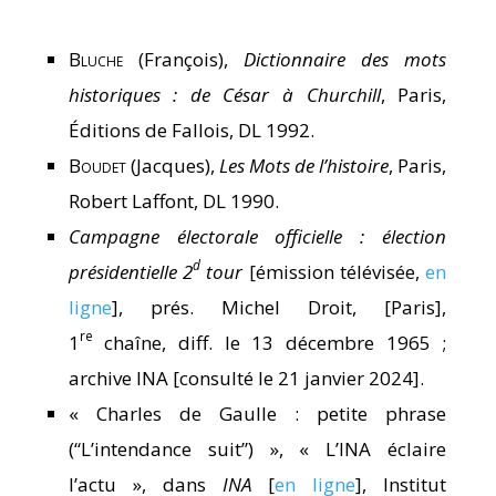
Bluche
(François),
Dictionnaire des mots
historiques : de César à Churchill
, Paris,
Éditions de Fallois, DL 1992.
Boudet
(Jacques),
Les Mots de l’histoire
, Paris,
Robert Laffont, DL 1990.
Campagne électorale officielle : élection
d
présidentielle 2
tour
[émission télévisée,
en
ligne
], prés. Michel Droit, [Paris],
re
1
chaîne, diff. le 13 décembre 1965 ;
archive INA [consulté le 21 janvier 2024].
« Charles de Gaulle : petite phrase
(“L’intendance suit”) », « L’INA éclaire
l’actu », dans
INA
[
en ligne
], Institut