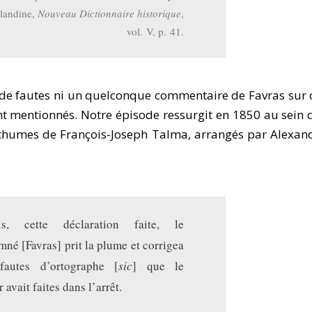
landine,
Nouveau Dictionnaire historique
,
vol. V, p. 41.
de fautes ni un quelconque commentaire de Favras sur 
nt mentionnés. Notre épisode ressurgit en 1850 au sein 
humes de François-Joseph Talma, arrangés par Alexan
is, cette déclaration faite, le
né [Favras] prit la plume et corrigea
 fautes d’ortographe [
sic
] que le
r avait faites dans l’arrêt.