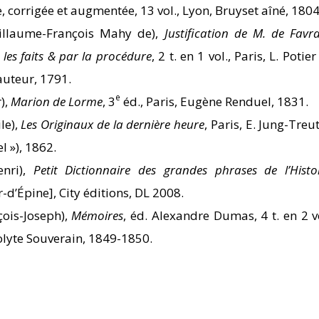
, corrigée et augmentée, 13 vol., Lyon, Bruyset aîné, 1804
llaume-François Mahy de),
Justification de M. de Favra
les faits & par la procédure
, 2 t. en 1 vol., Paris, L. Potie
’auteur, 1791.
e
),
Marion de Lorme
, 3
éd., Paris, Eugène Renduel, 1831.
le),
Les Originaux de la dernière heure
, Paris, E. Jung-Treut
el »), 1862.
nri),
Petit Dictionnaire des grandes phrases de l’Histo
r-d’Épine], City éditions, DL 2008.
ois-Joseph),
Mémoires
, éd. Alexandre Dumas, 4 t. en 2 vo
olyte Souverain, 1849-1850.