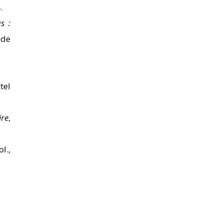
.
s :
r de
tel
ire
,
l.,