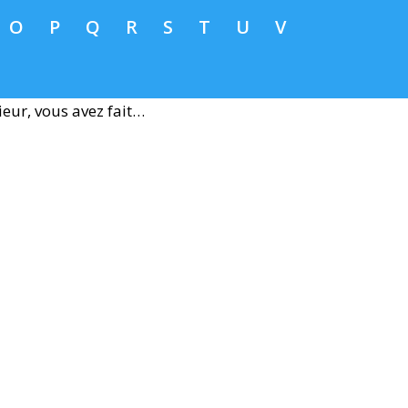
O
P
Q
R
S
T
U
V
eur, vous avez fait…