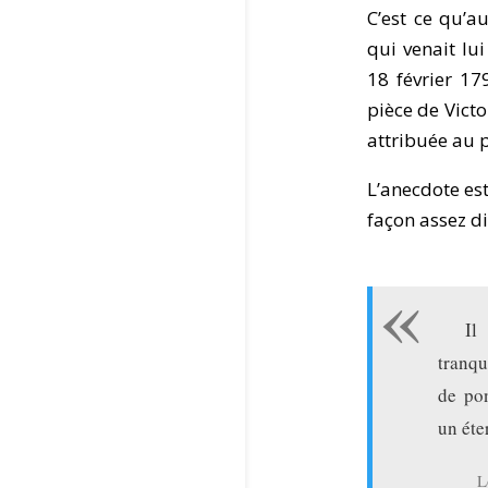
C’est ce qu’a
qui venait lu
18 février 17
pièce de Vict
attribuée au 
L’anecdote es
façon assez di
Il
tranqu
de pon
un éte
L