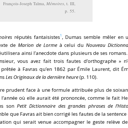
François-Joseph Talma,
Mémoires
, t. III,
p. 55.
1
oires
réputés fantaisistes
, Dumas semble mêler en 
texte de
Marion de Lorme
à celui du
Nouveau Dictionna
 réutilisera ainsi l’anecdote dans plusieurs de ses romans.
ieur, vous avez fait trois fautes d’orthographe » n’
prêtée à Favras qu’en 1862 par Émile Laurent, dit Ém
ans
Les Originaux de la dernière heure
(p. 110).
re prudent face à une formule attribuée plus de soixan
 l’année où elle aurait été prononcée, comme le fait He
ans son
Petit Dictionnaire des grandes phrases de l’Histo
semble que Favras ait bien corrigé les fautes de la sentence
citation qui serait venue accompagner le geste relève de