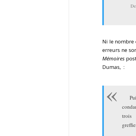
De
Ni le nombre 
erreurs ne so
Mémoires
post
Dumas, :
Pu
condam
trois
greffie