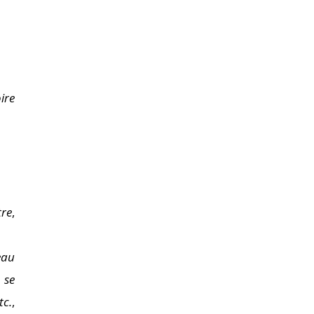
ire
tre
,
eau
 se
tc.
,