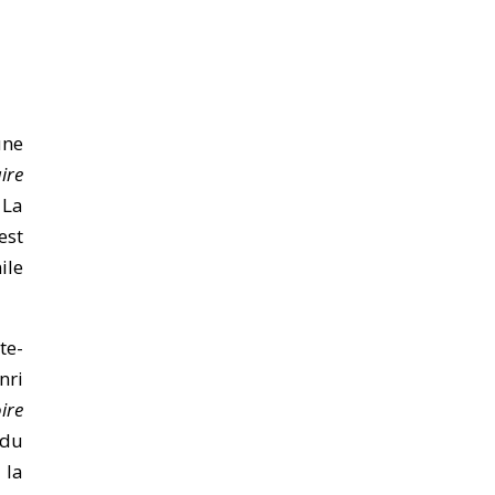
une
ire
 La
est
ile
te-
nri
ire
 du
 la