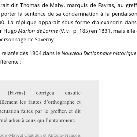
urait dit Thomas de Mahy, marquis de Favras, au greff
i porter la sentence de sa condamnation à la pendaison
90. La réplique apparaît sous forme d’alexandrin dans
or Hugo
Marion de Lorme
(V,
vii
, p. 185) en 1831, mais elle 
personnage de Saverny.
t relatée dès 1804 dans le
Nouveau Dictionnaire historique
fférente :
 [Favras] corrigea ensuite
illement les fautes d’orthographe et
ctuation faites par le greffier, et dit
rnel adieu à ceux qui l’entouroient.
ouis-Mayeul Chaudon et Antoine-François