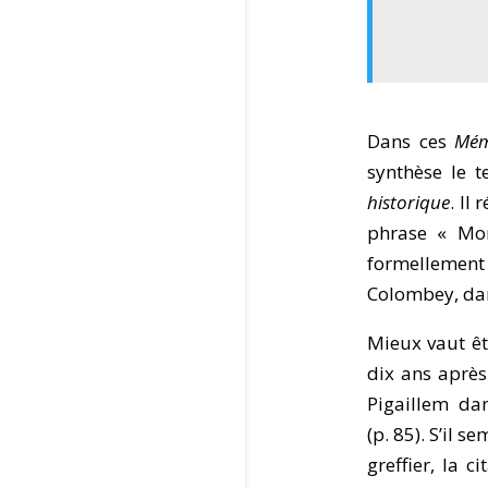
Dans ces
Mém
synthèse le 
historique
. Il
phrase « Mons
formellement 
Colombey, d
Mieux vaut êt
dix ans après
Pigaillem d
(p. 85). S’il 
greffier, la 