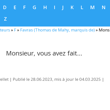
D
E
F
G
H
I
J
K
L
M
N
Z
teurs
»
F
»
Favras (Thomas de Mahy, marquis de)
»
Monsi
Monsieur, vous avez fait…
ellet
|
Publié le 28.06.2023, mis à jour le 04.03.2025
|