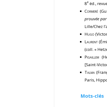
e
8
éd., revue
Cormeré
(Gui
prouvée par 
Lille/Chez l
Hugo
(Victor
Laurent
(Émi
(coll. « Hetz
Pigaillem
(He
[Saint-Victo
Talma
(Franç
Paris, Hipp
Mots-clés