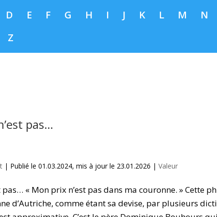
D
E
F
G
H
I
J
K
L
M
N
Z
n’est pas…
t
|
Publié le 01.03.2024, mis à jour le 23.01.2026
|
Valeur
t pas… « Mon prix n’est pas dans ma couronne. » Cette ph
nne d’Autriche, comme étant sa devise, par plusieurs dict
e est approximative. C’est le père Dominique Bouhours qui