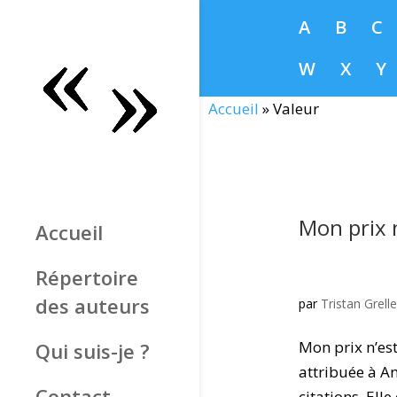
A
B
C
W
X
Y
Accueil
»
Valeur
Mon prix 
Accueil
Répertoire
des auteurs
par
Tristan Grelle
Mon prix n’es
Qui suis-je ?
attribuée à A
Contact
citations. Ell