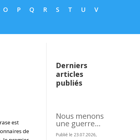
O
P
Q
R
S
T
U
V
Derniers
articles
publiés
Nous menons
une guerre…
rase est
ionnaires de
Publié le 23.07.2026,
, le premier,