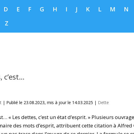
D
E
F
G
H
I
J
K
L
M
N
Z
, c’est…
t
|
Publié le 23.08.2023, mis à jour le 14.03.2025
|
Dette
st… « Les dettes, c’est un état d’esprit. » Plusieurs ouvrag
aire des mots d’esprit, attribuent cette citation à Alfred
uve pas trace dans l’œuvre de ce dernier. La formule se r