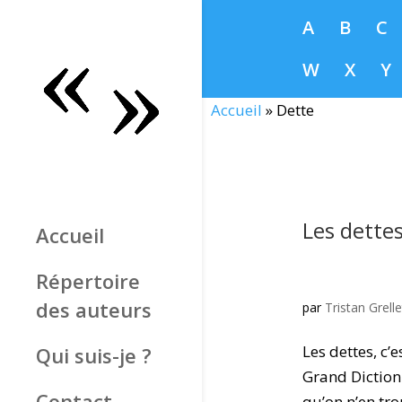
A
B
C
W
X
Y
Accueil
»
Dette
Les dettes
Accueil
Répertoire
des auteurs
par
Tristan Grelle
Les dettes, c’e
Qui suis-je ?
Grand Dictionn
Contact
qu’on n’en tro