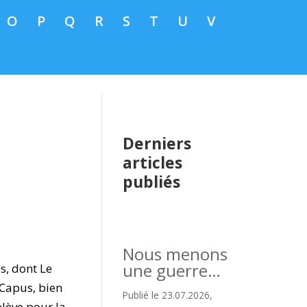
O
P
Q
R
S
T
U
V
Derniers
articles
publiés
Nous menons
une guerre…
es, dont Le
 Capus, bien
Publié le 23.07.2026,
elève pour la