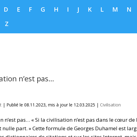
D
E
F
G
H
I
J
K
L
M
N
Z
isation n’est pas…
t
|
Publié le 08.11.2023, mis à jour le 12.03.2025
|
Civilisation
tion n’est pas… « Si la civilisation n’est pas dans le cœur d
est nulle part. » Cette formule de Georges Duhamel est la
s dictionnaires de citations et sur les sites Internet, mais 