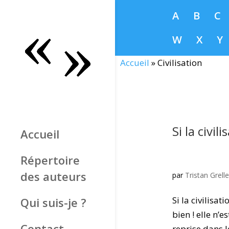
A
B
C
W
X
Y
Accueil
»
Civilisation
Si la civil
Accueil
Répertoire
des auteurs
par
Tristan Grelle
Si la civilisa
Qui suis-je ?
bien ! elle n’
Contact
reprise dans le