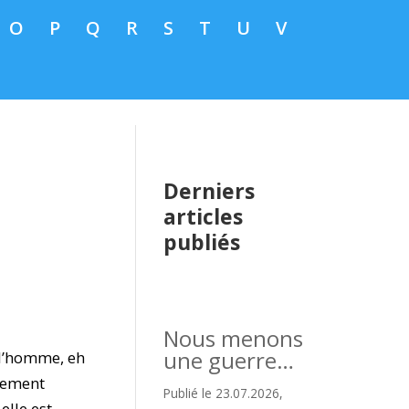
O
P
Q
R
S
T
U
V
Derniers
articles
publiés
Nous menons
une guerre…
e l’homme, eh
rgement
Publié le 23.07.2026,
elle est