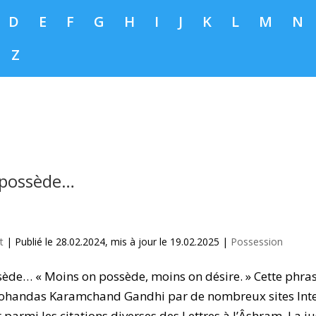
D
E
F
G
H
I
J
K
L
M
N
Z
 possède…
t
|
Publié le 28.02.2024, mis à jour le 19.02.2025
|
Possession
ède… « Moins on possède, moins on désire. » Cette phras
ohandas Karamchand Gandhi par de nombreux sites Inte
t parmi les citations diverses des Lettres à l’Âshram. La ju