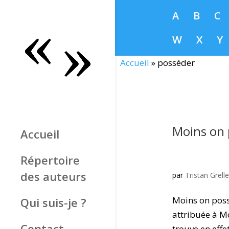
A
B
C
W
X
Y
Accueil
»
posséder
Moins on
Accueil
Répertoire
des auteurs
par
Tristan Grelle
Moins on poss
Qui suis-je ?
attribuée à M
Contact
trouve en effe