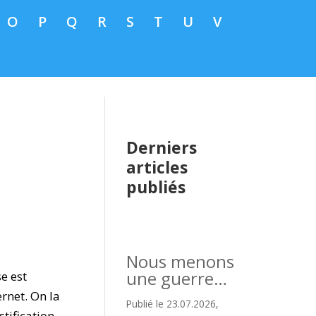
O
P
Q
R
S
T
U
V
Derniers
articles
publiés
Nous menons
une guerre…
e est
rnet. On la
Publié le 23.07.2026,
stification