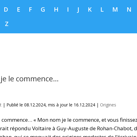
D
E
F
G
H
I
J
K
L
M
N
Z
je le commence…
t
|
Publié le 08.12.2024, mis à jour le 16.12.2024
|
Origines
 commence… « Mon nom je le commence, et vous finissez l
urait répondu Voltaire à Guy-Auguste de Rohan-Chabot, di
ohan, qui se moquait des origines modestes de l’écrivain