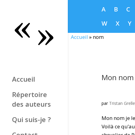
A
B
C
W
X
Y
Accueil
»
nom
Mon nom 
Accueil
Répertoire
des auteurs
par
Tristan Grelle
Mon nom je le
Qui suis-je ?
Voilà ce qu’a
Contact
chevalier de R