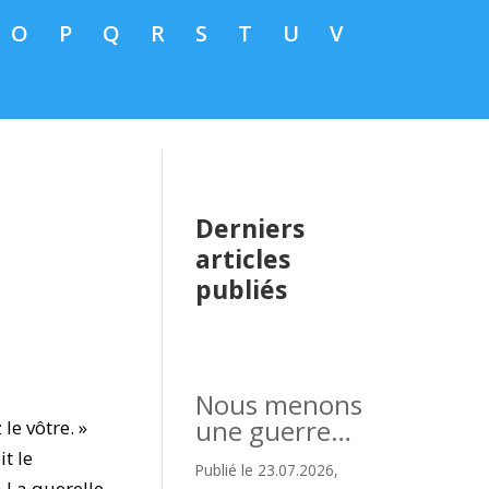
O
P
Q
R
S
T
U
V
Derniers
articles
publiés
Nous menons
une guerre…
e vôtre. »
t le
Publié le 23.07.2026,
. La querelle