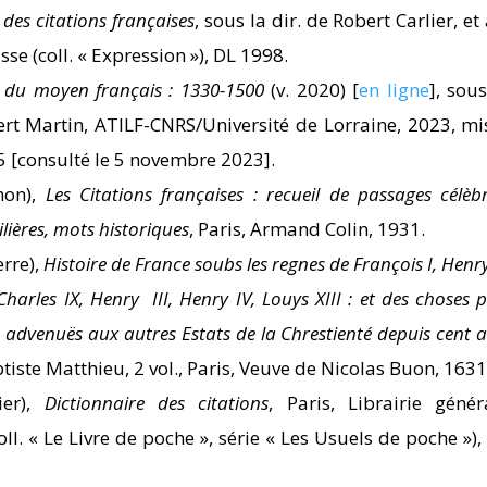
 des citations françaises
, sous la dir. de Robert Carlier, et 
sse (coll. « Expression »), DL 1998.
e du moyen français : 1330-1500
(v. 2020) [
en ligne
], sous
ert Martin, ATILF-CNRS/Université de Lorraine, 2023, mi
5 [consulté le 5 novembre 2023].
hon),
Les Citations françaises : recueil de passages célèbr
lières, mots historiques
, Paris, Armand Colin, 1931.
erre),
Histoire de France soubs les regnes de François I, Henry 
 Charles IX, Henry III, Henry IV, Louys XIII : et des choses p
advenuës aux autres Estats de la Chrestienté depuis cent 
tiste Matthieu, 2 vol., Paris, Veuve de Nicolas Buon, 1631
ier),
Dictionnaire des citations
, Paris, Librairie génér
oll. « Le Livre de poche », série « Les Usuels de poche »),