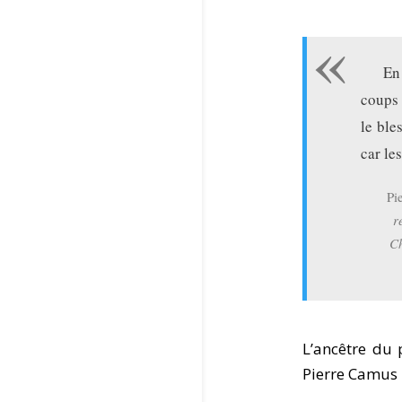
En
coups 
le ble
car le
Pi
r
Ch
L’ancêtre du 
Pierre Camus 