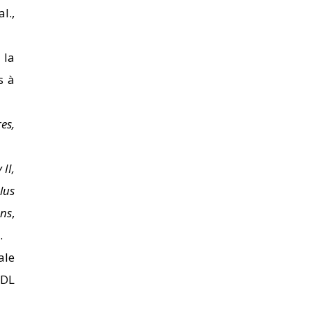
al.,
 la
s à
es,
II,
lus
ans
,
.
ale
 DL