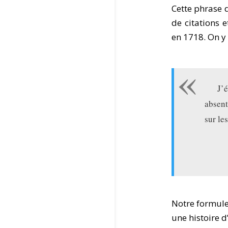
Cette phrase 
de citations 
en 1718. On y 
J’
absent
sur le
Notre formule
une histoire d