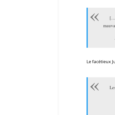
[…
mauva
Le facétieux J
Les