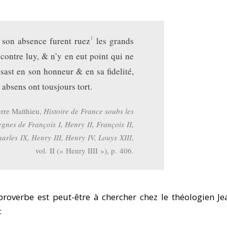
1
 son absence furent ruez
les grands
contre luy, & n’y en eut point qui ne
ssast en son honneur & en sa fidelité,
s absens ont tousjours tort.
erre Matthieu,
Histoire de France soubs les
egnes de François I, Henry II, François II,
arles IX, Henry III, Henry IV, Louys XIII
,
vol. II (« Henry IIII »), p. 406.
proverbe est peut-être à chercher chez le théologien Je
: