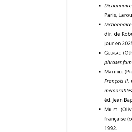
Dictionnaire
Paris, Larou
Dictionnair
dir. de Rob
jour en 202
Guerlac
(Ot
phrases fami
Matthieu
(Pi
François II,
memorables 
éd. Jean Bap
Millet
(Oliv
française (c
1992.