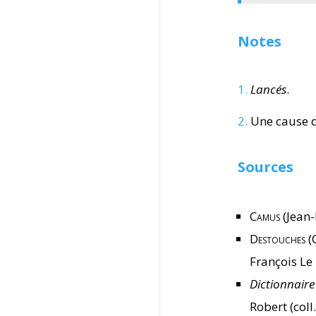
Notes
1.
Lancés
.
2.
Une cause dé
Sources
Camus
(Jean-
Destouches
(
François Le
Dictionnaire
Robert (coll