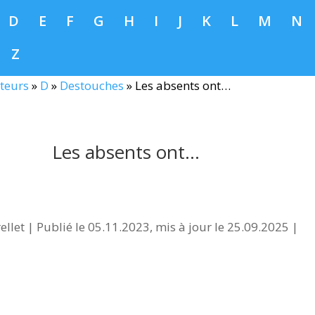
D
E
F
G
H
I
J
K
L
M
N
Z
teurs
»
D
»
Destouches
»
Les absents ont…
Les absents ont…
ellet
|
Publié le 05.11.2023, mis à jour le 25.09.2025
|