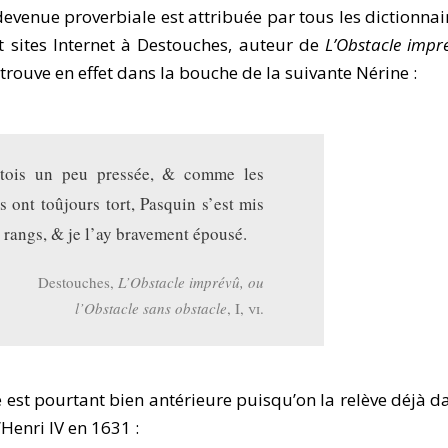
devenue proverbiale est attribuée par tous les dictionnai
et sites Internet à Destouches, auteur de
L’Obstacle impr
trouve en effet dans la bouche de la suivante Nérine :
étois un peu pressée, & comme les
s ont toûjours tort, Pasquin s’est mis
s rangs, & je l’ay bravement épousé.
Destouches,
L’Obstacle imprévû, ou
l’Obstacle sans obstacle
, I,
vi
.
 est pourtant bien antérieure puisqu’on la relève déjà d
’Henri IV en 1631 :