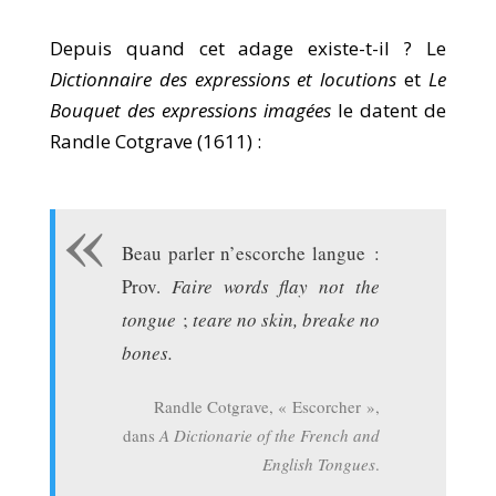
Depuis quand cet adage existe-t-il ? Le
Dictionnaire des expressions et locutions
et
Le
Bouquet des expressions imagées
le datent de
Randle Cotgrave (1611) :
Beau parler n’escorche langue :
Prov.
Faire words flay not the
tongue
;
teare no skin, breake no
bones.
Randle Cotgrave, « Escorcher »,
dans
A Dictionarie of the French and
English Tongues
.