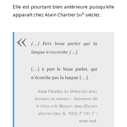
Elle est pourtant bien antérieure puisqu’elle
e
apparaît chez Alain Chartier (
xv
siècle) :
[…] Fors beau parler qui la
langue n’escorche […].
[…] à part le beau parler, qui
n’écorche pas la langue […].
Alain Chartier,
Le Debat des deux
fortunez en amours : Autrement dit
le Gras et le Maigre
, dans
Œuvres
o
o
diverses
[ms. fr. 924], f
191 r
;
notre trad.