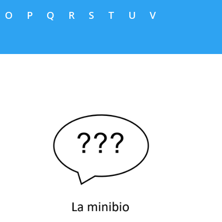
O
P
Q
R
S
T
U
V