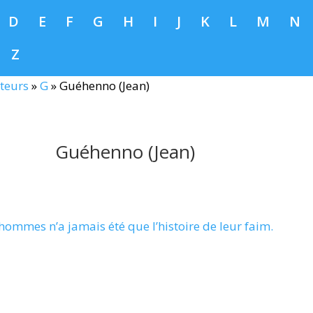
D
E
F
G
H
I
J
K
L
M
N
Z
teurs
»
G
»
Guéhenno (Jean)
Guéhenno (Jean)
 hommes n’a jamais été que l’histoire de leur faim.