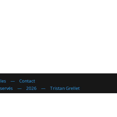
les
—
Contact
réservés — 2026 — Tristan Grellet